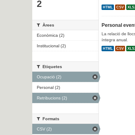
2
HTML
CSV
XLS
Àrees
Personal even
La relació de lloc
Econòmica (2)
íntegra anual.
Institucional (2)
HTML
CSV
XLS
Etiquetes
Ocupació (2)
Personal (2)
Retribucions (2)
Formats
CSV (2)