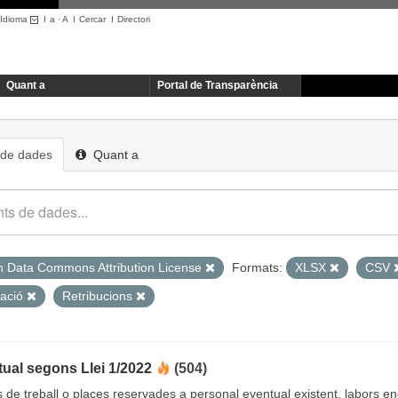
Idioma
I
a
·
A
I
Cercar
I
Directori
Quant a
Portal de Transparència
 de dades
Quant a
 Data Commons Attribution License
Formats:
XLSX
CSV
ació
Retribucions
ual segons Llei 1/2022
(504)
cs de treball o places reservades a personal eventual existent, labors 