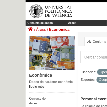
Conjunts de dades
Àrees
Àrees
Econòmica
Conjunts
Llicències:
Open
Econòmica
Etiquetes:
Ocup
Dades de caràcter econòmic
llegiu més
Conjunts de
Personal event
dades
La relació de llo