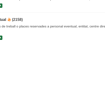
X
tual
(2158)
s de treball o places reservades a personal eventual, entitat, centre dire
X