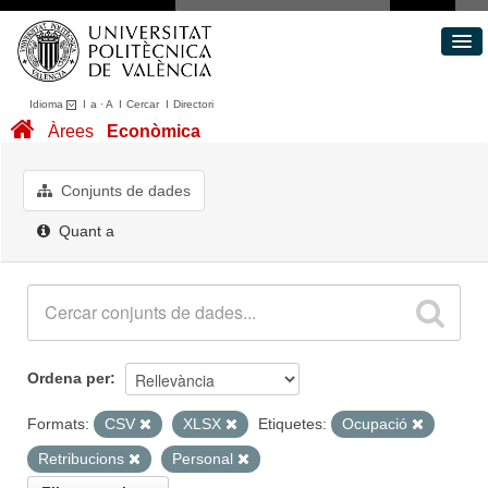
Idioma
I
a
·
A
I
Cercar
I
Directori
Conjunts de dades
Àrees
Econòmica
Àrees
Quant a
Conjunts de dades
Portal de Transparència
Quant a
Ordena per
Formats:
CSV
XLSX
Etiquetes:
Ocupació
Retribucions
Personal