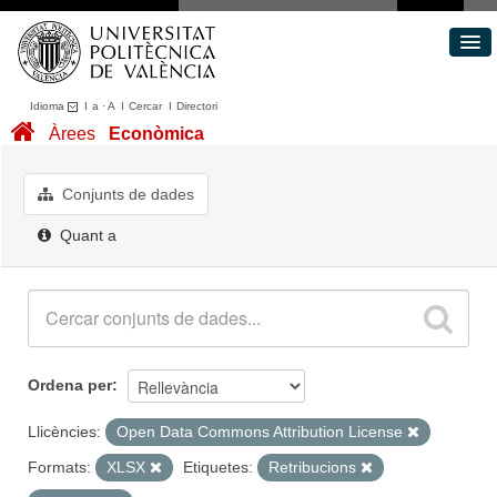
Idioma
I
a
·
A
I
Cercar
I
Directori
Conjunts de dades
Àrees
Econòmica
Àrees
Quant a
Conjunts de dades
Portal de Transparència
Quant a
Ordena per
Llicències:
Open Data Commons Attribution License
Formats:
XLSX
Etiquetes:
Retribucions