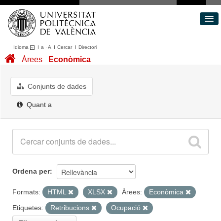
Idioma
I
a
·
A
I
Cercar
I
Directori
Conjunts de dades
Àrees
Econòmica
Àrees
Quant a
Conjunts de dades
Portal de Transparència
Quant a
Ordena per
Formats:
HTML
XLSX
Àrees:
Econòmica
Etiquetes:
Retribucions
Ocupació