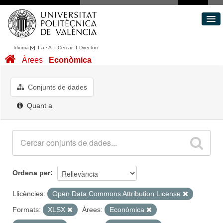
Idioma
I
a
·
A
I
Cercar
I
Directori
Conjunts de dades
Àrees
Econòmica
Àrees
Quant a
Conjunts de dades
Portal de Transparència
Quant a
Ordena per
Llicències:
Open Data Commons Attribution License
Formats:
XLSX
Àrees:
Econòmica