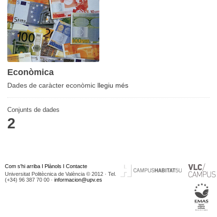
Econòmica
Dades de caràcter econòmic
llegiu més
Conjunts de dades
2
Com s'hi arriba
I
Plànols
I
Contacte
Universitat Politècnica de València © 2012 · Tel.
(+34) 96 387 70 00 ·
informacion@upv.es