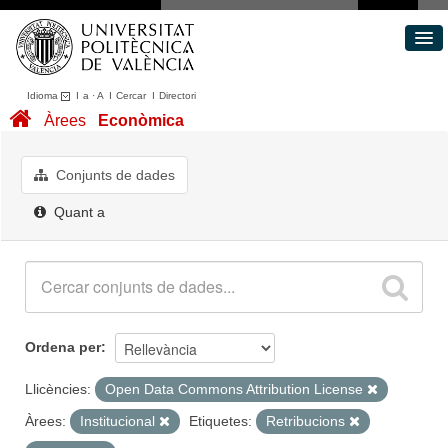
Idioma
I
a
·
A
I
Cercar
I
Directori
Conjunts de dades
Àrees
Econòmica
Àrees
Quant a
Conjunts de dades
Portal de Transparència
Quant a
Ordena per
Llicències:
Open Data Commons Attribution License
Àrees:
Institucional
Etiquetes:
Retribucions