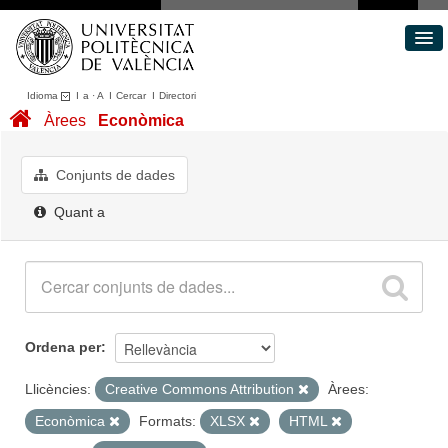
Idioma
I
a
·
A
I
Cercar
I
Directori
Conjunts de dades
Àrees
Econòmica
Àrees
Quant a
Conjunts de dades
Portal de Transparència
Quant a
Ordena per
Llicències:
Creative Commons Attribution
Àrees:
Econòmica
Formats:
XLSX
HTML