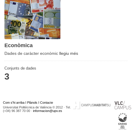
Econòmica
Dades de caràcter econòmic
llegiu més
Conjunts de dades
3
Com s'hi arriba
I
Plànols
I
Contacte
Universitat Politècnica de València © 2012 · Tel.
(+34) 96 387 70 00 ·
informacion@upv.es