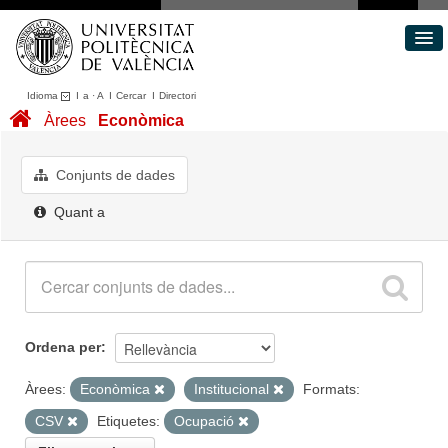
Idioma
I
a
·
A
I
Cercar
I
Directori
Conjunts de dades
Àrees
Econòmica
Àrees
Quant a
Conjunts de dades
Portal de Transparència
Quant a
Ordena per
Àrees:
Econòmica
Institucional
Formats:
CSV
Etiquetes:
Ocupació