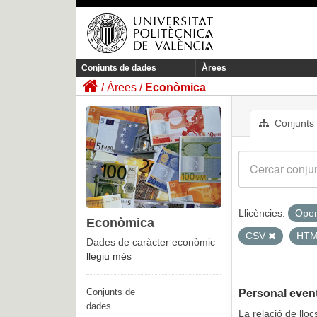
Conjunts de dades
Àrees
Àrees
Econòmica
Conjunts
Llicències:
Open
Econòmica
CSV
HT
Dades de caràcter econòmic
llegiu més
Conjunts de
Personal event
dades
La relació de llo