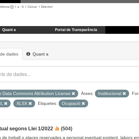
Idioma
I
a
·
A
I
Cercar
I
Directori
Quant a
Portal de Transparència
 de dades
Quant a
 Data Commons Attribution License
Àrees:
Institucional
For
ML
XLSX
Etiquetes:
Ocupació
ual segons Llei 1/2022
(504)
cs de treball o places reservades a personal eventual existent, labors 