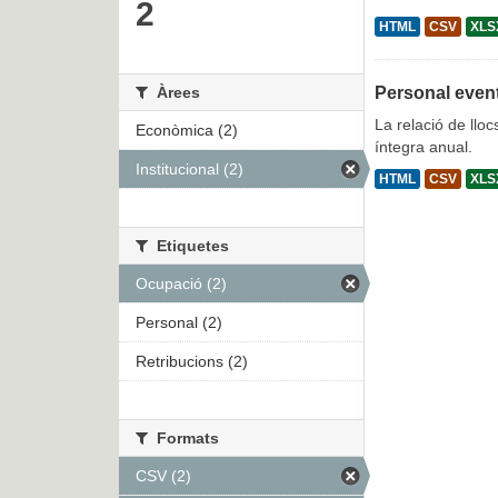
2
HTML
CSV
XLS
Àrees
Personal even
La relació de lloc
Econòmica (2)
íntegra anual.
Institucional (2)
HTML
CSV
XLS
Etiquetes
Ocupació (2)
Personal (2)
Retribucions (2)
Formats
CSV (2)