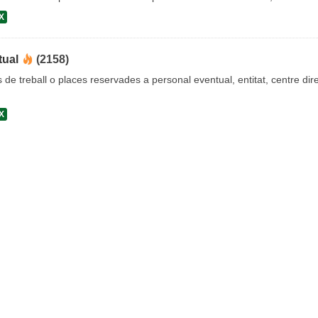
X
tual
(2158)
s de treball o places reservades a personal eventual, entitat, centre dire
X