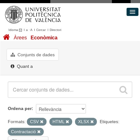
Idioma
I
a
·
A
I
Cercar
I
Directori
Conjunts de dades
Àrees
Econòmica
Àrees
Quant a
Conjunts de dades
Portal de Transparència
Quant a
Ordena per
Formats:
CSV
HTML
XLSX
Etiquetes:
Contractació