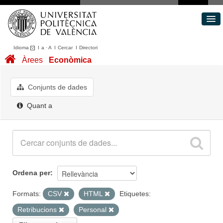
Idioma
I
a
·
A
I
Cercar
I
Directori
Conjunts de dades
Àrees
Econòmica
Àrees
Quant a
Conjunts de dades
Portal de Transparència
Quant a
Ordena per
Formats:
CSV
HTML
Etiquetes:
Retribucions
Personal