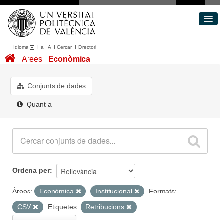
Idioma
I
a
·
A
I
Cercar
I
Directori
Conjunts de dades
Àrees
Econòmica
Àrees
Quant a
Conjunts de dades
Portal de Transparència
Quant a
Ordena per
Àrees:
Econòmica
Institucional
Formats:
CSV
Etiquetes:
Retribucions