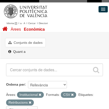
Idioma
I
a
·
A
I
Cercar
I
Directori
Conjunts de dades
Àrees
Econòmica
Àrees
Quant a
Conjunts de dades
Portal de Transparència
Quant a
Ordena per
Àrees:
Institucional
Formats:
CSV
Etiquetes:
Retribucions