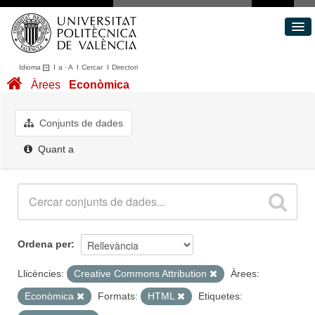
Idioma
I
a
·
A
I
Cercar
I
Directori
Conjunts de dades
Àrees
Econòmica
Àrees
Quant a
Conjunts de dades
Portal de Transparència
Quant a
Ordena per
Llicències:
Creative Commons Attribution
Àrees:
Econòmica
Formats:
HTML
Etiquetes: