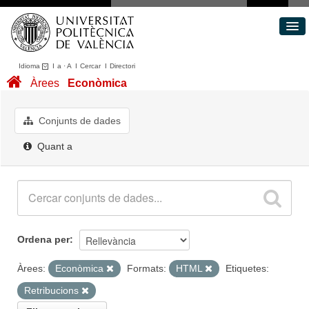
Idioma
I
a
·
A
I
Cercar
I
Directori
Conjunts de dades
Àrees
Econòmica
Àrees
Quant a
Conjunts de dades
Portal de Transparència
Quant a
Ordena per
Àrees:
Econòmica
Formats:
HTML
Etiquetes:
Retribucions