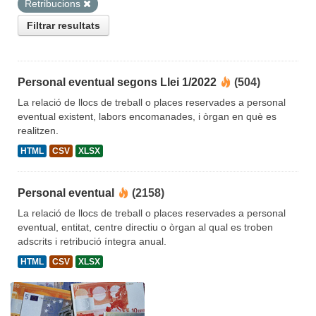
Retribucions
Filtrar resultats
Personal eventual segons Llei 1/2022
(504)
La relació de llocs de treball o places reservades a personal
eventual existent, labors encomanades, i òrgan en què es
realitzen.
HTML
CSV
XLSX
Personal eventual
(2158)
La relació de llocs de treball o places reservades a personal
eventual, entitat, centre directiu o òrgan al qual es troben
adscrits i retribució íntegra anual.
HTML
CSV
XLSX