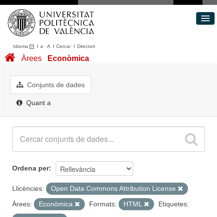
Idioma
I
a
·
A
I
Cercar
I
Directori
Conjunts de dades
Àrees
Econòmica
Àrees
Quant a
Conjunts de dades
Portal de Transparència
Quant a
Ordena per
Llicències:
Open Data Commons Attribution License
Àrees:
Econòmica
Formats:
HTML
Etiquetes: