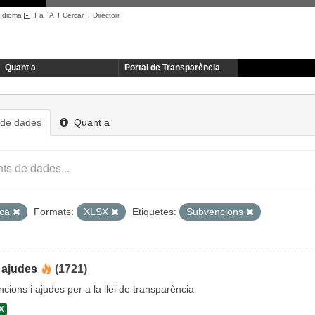
Idioma
I
a
·
A
I
Cercar
I
Directori
Quant a
Portal de Transparència
 de dades
Quant a
ica
Formats:
XLSX
Etiquetes:
Subvencions
 ajudes
(1721)
cions i ajudes per a la llei de transparència
X