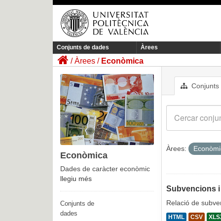
Conjunts de dades
Àrees
Àrees
Econòmica
Conjunts
Àrees:
Econòm
Econòmica
Dades de caràcter econòmic
llegiu més
Subvencions i
Relació de subven
Conjunts de
dades
HTML
CSV
XLS