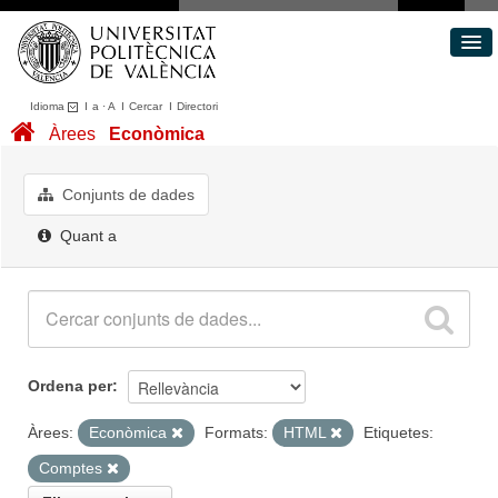
Idioma
I
a
·
A
I
Cercar
I
Directori
Conjunts de dades
Àrees
Econòmica
Àrees
Quant a
Conjunts de dades
Portal de Transparència
Quant a
Ordena per
Àrees:
Econòmica
Formats:
HTML
Etiquetes:
Comptes