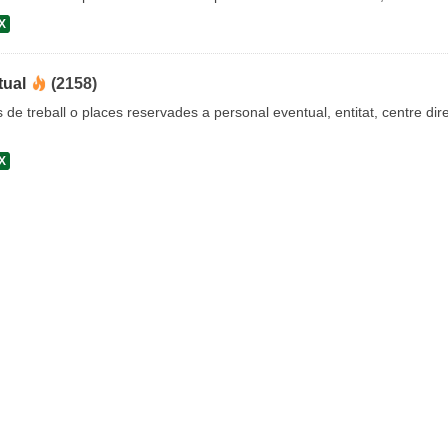
X
tual
(2158)
s de treball o places reservades a personal eventual, entitat, centre dire
X