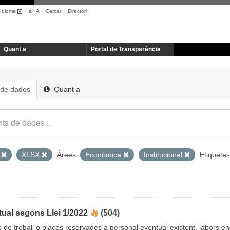
Idioma
I
a
·
A
I
Cercar
I
Directori
Quant a
Portal de Transparència
 de dades
Quant a
L
XLSX
Àrees:
Econòmica
Institucional
Etiquetes
ual segons Llei 1/2022
(504)
cs de treball o places reservades a personal eventual existent, labors 