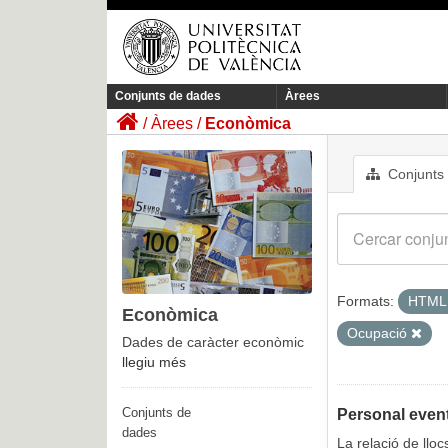
Conjunts de dades
Àrees
Àrees
Econòmica
Conjunts
Formats:
HTM
Econòmica
Ocupació
Dades de caràcter econòmic
llegiu més
Conjunts de
Personal event
dades
La relació de llo