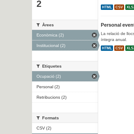
2
HTML
CSV
XLS
Àrees
Personal even
La relació de lloc
Econòmica (2)
íntegra anual.
Institucional (2)
HTML
CSV
XLS
Etiquetes
Ocupació (2)
Personal (2)
Retribucions (2)
Formats
CSV (2)