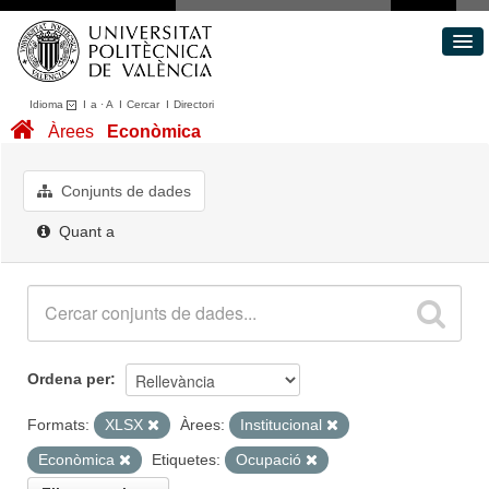
Idioma
I
a
·
A
I
Cercar
I
Directori
Conjunts de dades
Àrees
Econòmica
Àrees
Quant a
Conjunts de dades
Portal de Transparència
Quant a
Ordena per
Formats:
XLSX
Àrees:
Institucional
Econòmica
Etiquetes:
Ocupació