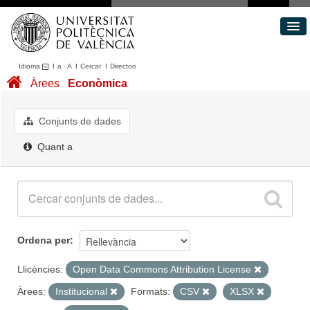
Idioma
I
a
·
A
I
Cercar
I
Directori
Conjunts de dades
Àrees
Econòmica
Àrees
Quant a
Conjunts de dades
Portal de Transparència
Quant a
Ordena per
Llicències:
Open Data Commons Attribution License
Àrees:
Institucional
Formats:
CSV
XLSX