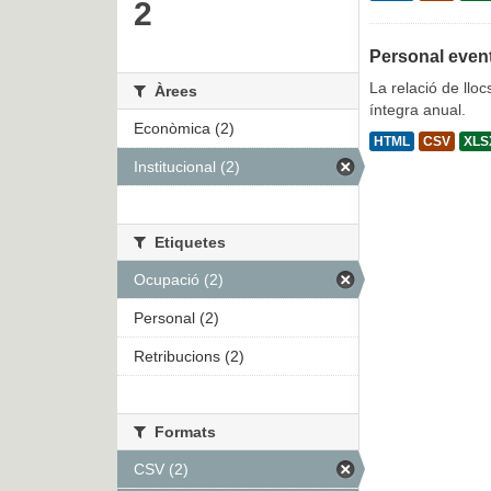
2
Personal even
La relació de lloc
Àrees
íntegra anual.
Econòmica (2)
HTML
CSV
XLS
Institucional (2)
Etiquetes
Ocupació (2)
Personal (2)
Retribucions (2)
Formats
CSV (2)