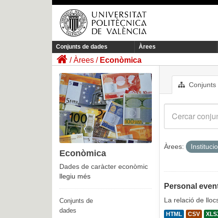
Conjunts de dades
Àrees
Àrees
Econòmica
Conjunts
Àrees:
Instituci
Econòmica
Dades de caràcter econòmic
llegiu més
Personal event
La relació de llo
Conjunts de
dades
HTML
CSV
XLS