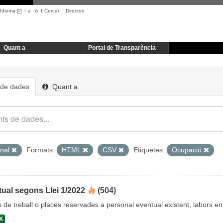
Idioma
I
a
·
A
I
Cercar
I
Directori
Quant a
Portal de Transparència
 de dades
Quant a
onal
Formats:
HTML
CSV
Etiquetes:
Ocupació
ual segons Llei 1/2022
(504)
cs de treball o places reservades a personal eventual existent, labors 
X