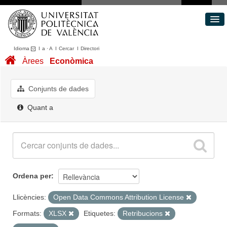
Idioma
I
a
·
A
I
Cercar
I
Directori
Conjunts de dades
Àrees
Econòmica
Àrees
Quant a
Conjunts de dades
Portal de Transparència
Quant a
Ordena per
Llicències:
Open Data Commons Attribution License
Formats:
XLSX
Etiquetes:
Retribucions