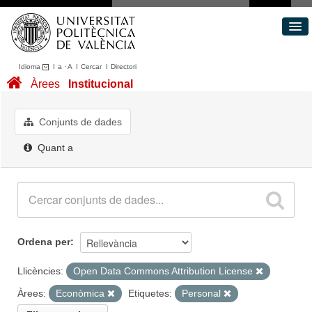
Idioma
I
a
·
A
I
Cercar
I
Directori
Conjunts de dades
Àrees
Institucional
Àrees
Quant a
Conjunts de dades
Portal de Transparència
Quant a
Ordena per
Llicències:
Open Data Commons Attribution License
Àrees:
Econòmica
Etiquetes:
Personal