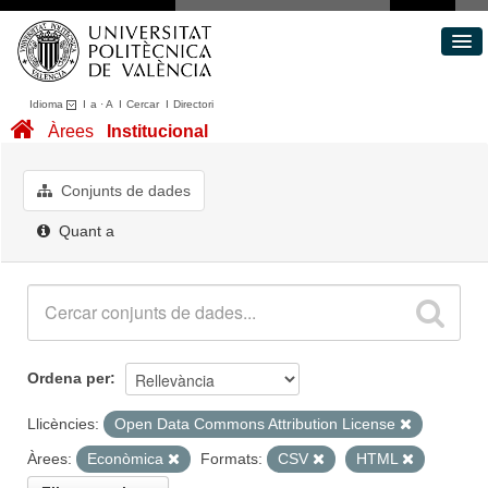
Idioma
I
a
·
A
I
Cercar
I
Directori
Conjunts de dades
Àrees
Institucional
Àrees
Quant a
Conjunts de dades
Portal de Transparència
Quant a
Ordena per
Llicències:
Open Data Commons Attribution License
Àrees:
Econòmica
Formats:
CSV
HTML