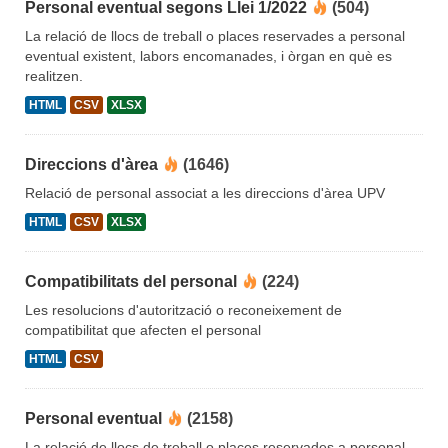
Personal eventual segons Llei 1/2022
(504)
La relació de llocs de treball o places reservades a personal
eventual existent, labors encomanades, i òrgan en què es
realitzen.
HTML
CSV
XLSX
Direccions d'àrea
(1646)
Relació de personal associat a les direccions d'àrea UPV
HTML
CSV
XLSX
Compatibilitats del personal
(224)
Les resolucions d'autorització o reconeixement de
compatibilitat que afecten el personal
HTML
CSV
Personal eventual
(2158)
La relació de llocs de treball o places reservades a personal