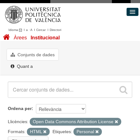
Idioma
I
a
·
A
I
Cercar
I
Directori
Conjunts de dades
Àrees
Institucional
Àrees
Quant a
Conjunts de dades
Portal de Transparència
Quant a
Ordena per
Llicències:
Open Data Commons Attribution License
Formats:
HTML
Etiquetes:
Personal