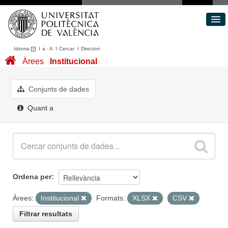
Idioma
I
a
·
A
I
Cercar
I
Directori
Conjunts de dades
Àrees
Institucional
Àrees
Quant a
Conjunts de dades
Portal de Transparència
Quant a
Ordena per
Àrees:
Institucional
Formats:
XLSX
CSV
Filtrar resultats