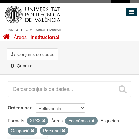
Idioma
I
a
·
A
I
Cercar
I
Directori
Conjunts de dades
Àrees
Institucional
Àrees
Quant a
Conjunts de dades
Portal de Transparència
Quant a
Ordena per
Formats:
XLSX
Àrees:
Econòmica
Etiquetes:
Ocupació
Personal