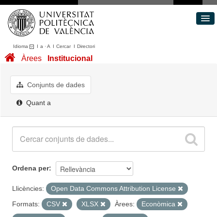
Idioma
I
a
·
A
I
Cercar
I
Directori
Conjunts de dades
Àrees
Institucional
Àrees
Quant a
Conjunts de dades
Portal de Transparència
Quant a
Ordena per
Llicències:
Open Data Commons Attribution License
Formats:
CSV
XLSX
Àrees:
Econòmica