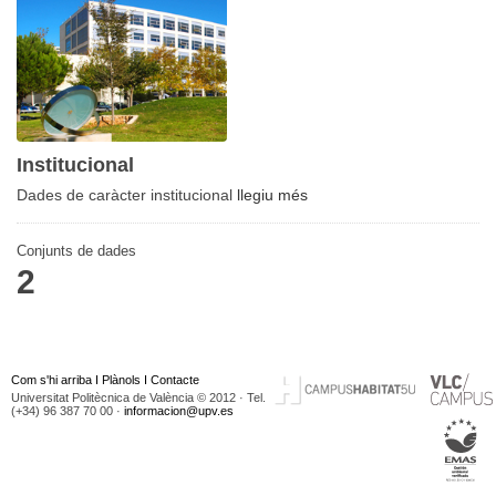
Institucional
Dades de caràcter institucional
llegiu més
Conjunts de dades
2
Com s'hi arriba
I
Plànols
I
Contacte
Universitat Politècnica de València © 2012 · Tel.
(+34) 96 387 70 00 ·
informacion@upv.es