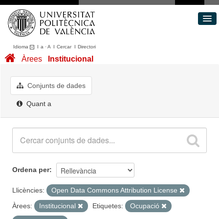
Idioma
I
a
·
A
I
Cercar
I
Directori
Conjunts de dades
Àrees
Institucional
Àrees
Quant a
Conjunts de dades
Portal de Transparència
Quant a
Ordena per
Llicències:
Open Data Commons Attribution License
Àrees:
Institucional
Etiquetes:
Ocupació