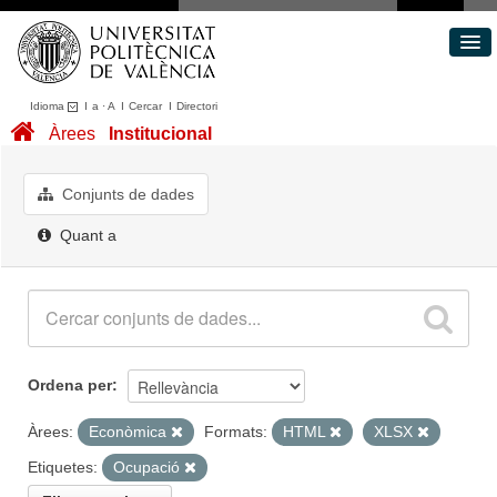
Idioma
I
a
·
A
I
Cercar
I
Directori
Conjunts de dades
Àrees
Institucional
Àrees
Quant a
Conjunts de dades
Portal de Transparència
Quant a
Ordena per
Àrees:
Econòmica
Formats:
HTML
XLSX
Etiquetes:
Ocupació