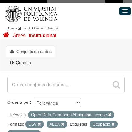
Idioma
I
a
·
A
I
Cercar
I
Directori
Conjunts de dades
Àrees
Institucional
Àrees
Quant a
Conjunts de dades
Portal de Transparència
Quant a
Ordena per
Llicències:
Open Data Commons Attribution License
Formats:
CSV
XLSX
Etiquetes:
Ocupació