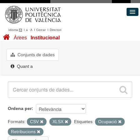
Idioma
I
a
·
A
I
Cercar
I
Directori
Conjunts de dades
Àrees
Institucional
Àrees
Quant a
Conjunts de dades
Portal de Transparència
Quant a
Ordena per
Formats:
CSV
XLSX
Etiquetes:
Ocupació
Retribucions