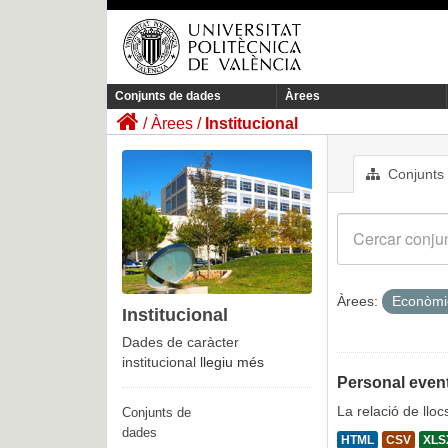
Conjunts de dades
Àrees
Àrees
Institucional
Conjunts
Àrees:
Econòm
Institucional
Dades de caràcter
institucional
llegiu més
Personal event
La relació de llo
Conjunts de
dades
HTML
CSV
XLS