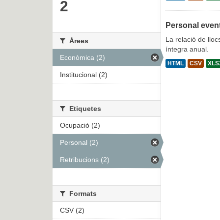
2
Personal even
La relació de lloc
Àrees
íntegra anual.
Econòmica (2)
HTML
CSV
XLS
Institucional (2)
Etiquetes
Ocupació (2)
Personal (2)
Retribucions (2)
Formats
CSV (2)