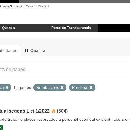
Idioma
I
a
·
A
I
Cercar
I
Directori
Quant a
Portal de Transparència
 de dades
Quant a
ica
Etiquetes:
Retribucions
Personal
ual segons Llei 1/2022
(504)
cs de treball o places reservades a personal eventual existent, labors 
X