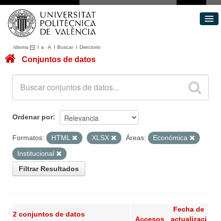
Idioma
I
a
·
A
I
Buscar
I
Directorio
Conjuntos de datos
Conjuntos de datos
Áreas
Acerca de
Portal de Transparencia
Ordenar por
Formatos:
HTML
XLSX
Áreas:
Económica
Institucional
Filtrar Resultados
Fecha de
2 conjuntos de datos
Accesos
actualizaci