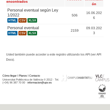
encontrados
ón
Personal eventual según Ley
16.06.202
1/2022
506
6
HTML
CSV
XLSX
Personal eventual
09.03.202
2159
3
HTML
CSV
XLSX
Usted también puede acceder a este registro utilizando los
API
(ver
API
Docs
).
Cómo llegar
I
Planos
I
Contacto
Universitat Politècnica de València © 2012 · Tel.
(+34) 96 387 70 00 ·
informacion@upv.es