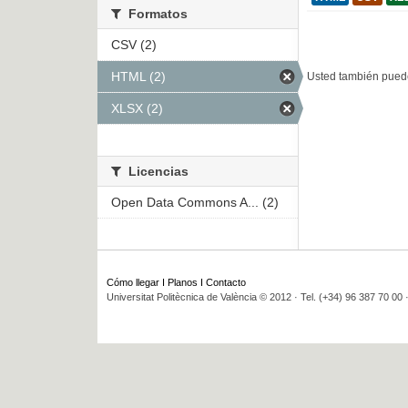
Formatos
CSV (2)
HTML (2)
Usted también puede
XLSX (2)
Licencias
Open Data Commons A... (2)
Cómo llegar
I
Planos
I
Contacto
Universitat Politècnica de València © 2012 · Tel. (+34) 96 387 70 00 