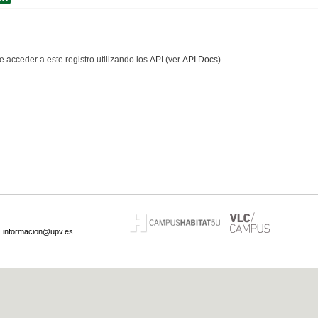
 acceder a este registro utilizando los
API
(ver
API Docs
).
·
informacion@upv.es