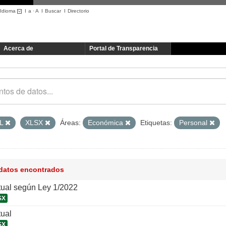
Idioma
I
a
·
A
I
Buscar
I
Directorio
Acerca de
Portal de Transparencia
L
XLSX
Áreas:
Económica
Etiquetas:
Personal
 datos encontrados
tual según Ley 1/2022
SX
tual
SX