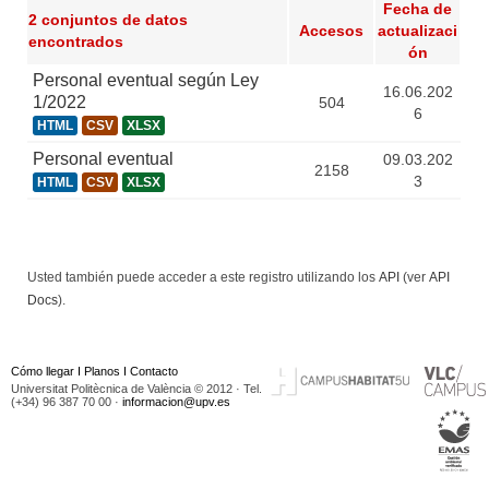
Fecha de
2 conjuntos de datos
Accesos
actualizaci
encontrados
ón
Personal eventual según Ley
16.06.202
1/2022
504
6
HTML
CSV
XLSX
Personal eventual
09.03.202
2158
3
HTML
CSV
XLSX
Usted también puede acceder a este registro utilizando los
API
(ver
API
Docs
).
Cómo llegar
I
Planos
I
Contacto
Universitat Politècnica de València © 2012 · Tel.
(+34) 96 387 70 00 ·
informacion@upv.es