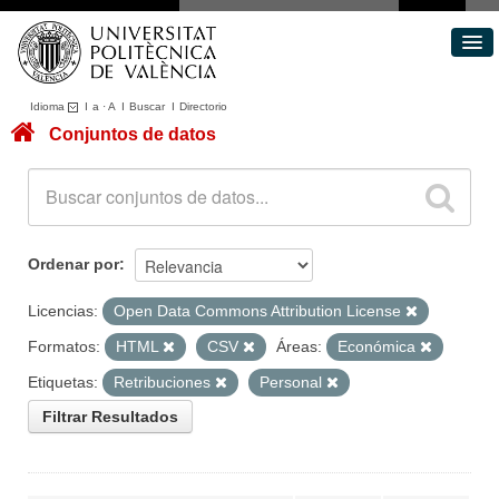
Idioma
I
a
·
A
I
Buscar
I
Directorio
Conjuntos de datos
Conjuntos de datos
Áreas
Acerca de
Portal de Transparencia
Ordenar por
Licencias:
Open Data Commons Attribution License
Formatos:
HTML
CSV
Áreas:
Económica
Etiquetas:
Retribuciones
Personal
Filtrar Resultados