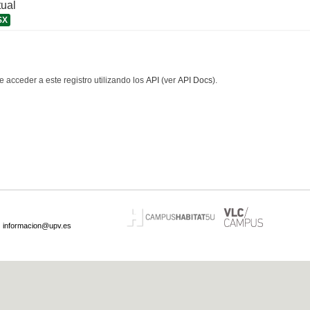
tual
SX
 acceder a este registro utilizando los
API
(ver
API Docs
).
·
informacion@upv.es