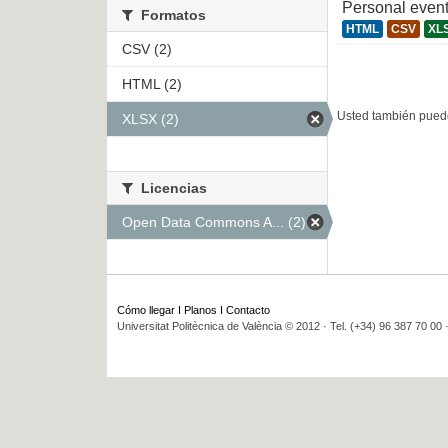
Personal even
Formatos
HTML
CSV
XL
CSV (2)
HTML (2)
Usted también puede
XLSX (2)
Licencias
Open Data Commons A... (2)
Cómo llegar
I
Planos
I
Contacto
Universitat Politècnica de València © 2012 · Tel. (+34) 96 387 70 00 