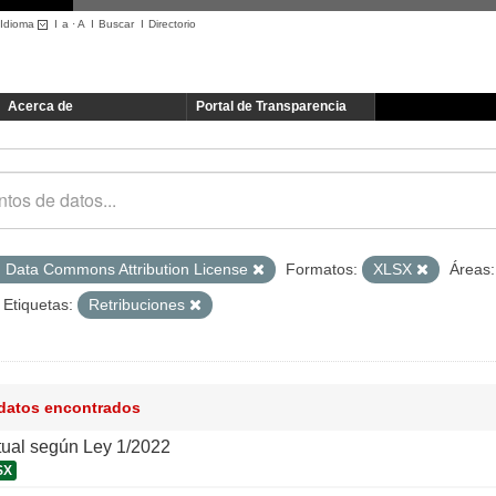
Idioma
I
a
·
A
I
Buscar
I
Directorio
Acerca de
Portal de Transparencia
 Data Commons Attribution License
Formatos:
XLSX
Áreas:
Etiquetas:
Retribuciones
 datos encontrados
tual según Ley 1/2022
SX