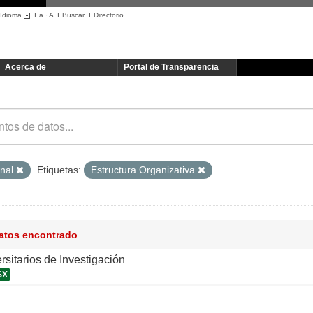
Idioma
I
a
·
A
I
Buscar
I
Directorio
Acerca de
Portal de Transparencia
onal
Etiquetas:
Estructura Organizativa
datos encontrado
ersitarios de Investigación
SX