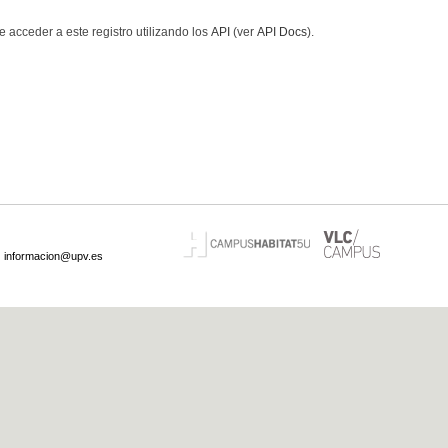
 acceder a este registro utilizando los
API
(ver
API Docs
).
·
informacion@upv.es