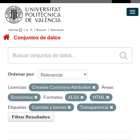
Idioma
I
a
·
A
I
Buscar
I
Directorio
Conjuntos de datos
Conjuntos de datos
Áreas
Acerca de
Portal de Transparencia
Ordenar por
Licencias:
Creative Commons Attribution
Áreas:
Económica
Formatos:
XLSX
HTML
Etiquetas:
Cuentas y bienes
Transparencia
Filtrar Resultados