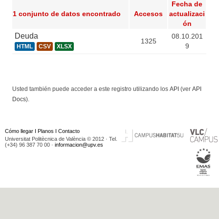
Fecha de
1 conjunto de datos encontrado
Accesos
actualizaci
ón
Deuda
08.10.201
1325
9
HTML
CSV
XLSX
Usted también puede acceder a este registro utilizando los
API
(ver
API
Docs
).
Cómo llegar
I
Planos
I
Contacto
Universitat Politècnica de València © 2012 · Tel.
(+34) 96 387 70 00 ·
informacion@upv.es