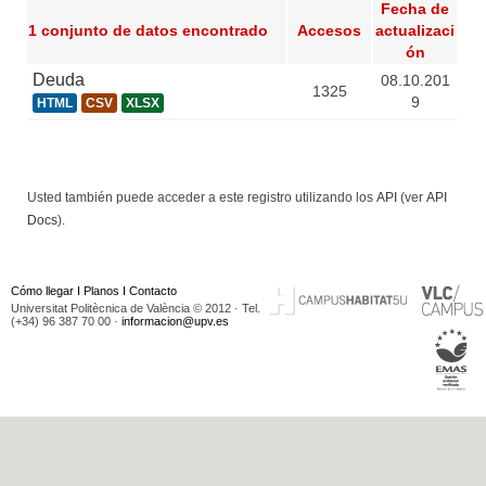
Fecha de
1 conjunto de datos encontrado
Accesos
actualizaci
ón
Deuda
08.10.201
1325
9
HTML
CSV
XLSX
Usted también puede acceder a este registro utilizando los
API
(ver
API
Docs
).
Cómo llegar
I
Planos
I
Contacto
Universitat Politècnica de València © 2012 · Tel.
(+34) 96 387 70 00 ·
informacion@upv.es