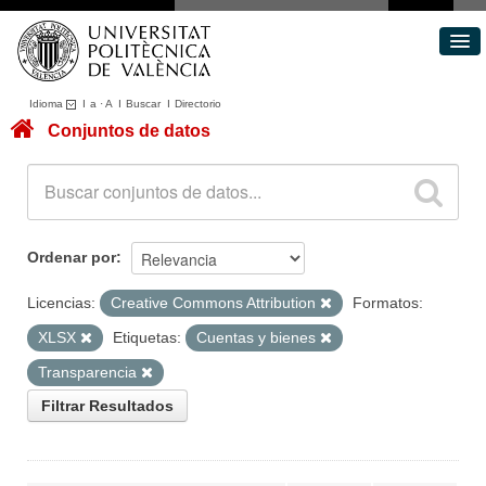
Idioma
I
a
·
A
I
Buscar
I
Directorio
Conjuntos de datos
Conjuntos de datos
Áreas
Acerca de
Portal de Transparencia
Ordenar por
Licencias:
Creative Commons Attribution
Formatos:
XLSX
Etiquetas:
Cuentas y bienes
Transparencia
Filtrar Resultados