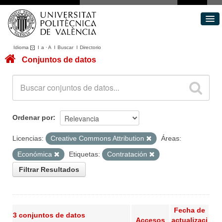
Idioma
I
a
·
A
I
Buscar
I
Directorio
Conjuntos de datos
Conjuntos de datos
Áreas
Acerca de
Portal de Transparencia
Ordenar por
Licencias:
Creative Commons Attribution
Áreas:
Económica
Etiquetas:
Contratación
Filtrar Resultados
Fecha de
3 conjuntos de datos
Accesos
actualizaci