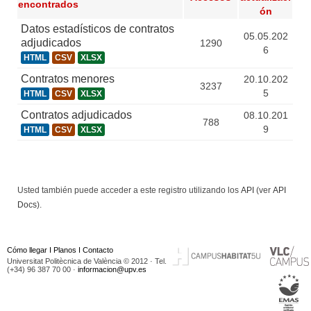
encontrados
ón
Datos estadísticos de contratos
05.05.202
adjudicados
1290
6
HTML
CSV
XLSX
Contratos menores
20.10.202
3237
5
HTML
CSV
XLSX
Contratos adjudicados
08.10.201
788
9
HTML
CSV
XLSX
Usted también puede acceder a este registro utilizando los
API
(ver
API
Docs
).
Cómo llegar
I
Planos
I
Contacto
Universitat Politècnica de València © 2012 · Tel.
(+34) 96 387 70 00 ·
informacion@upv.es