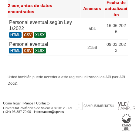
Fecha de
2 conjuntos de datos
Accesos
actualizaci
encontrados
ón
Personal eventual según Ley
16.06.202
1/2022
504
6
HTML
CSV
XLSX
Personal eventual
09.03.202
2158
3
HTML
CSV
XLSX
Usted también puede acceder a este registro utilizando los
API
(ver
API
Docs
).
Cómo llegar
I
Planos
I
Contacto
Universitat Politècnica de València © 2012 · Tel.
(+34) 96 387 70 00 ·
informacion@upv.es