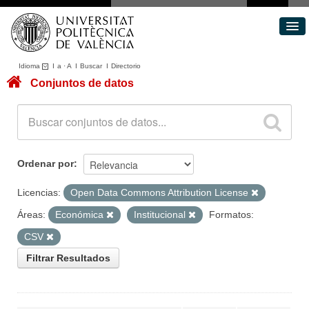
Idioma
I
a
·
A
I
Buscar
I
Directorio
Conjuntos de datos
Conjuntos de datos
Áreas
Acerca de
Portal de Transparencia
Ordenar por
Licencias:
Open Data Commons Attribution License
Áreas:
Económica
Institucional
Formatos:
CSV
Filtrar Resultados