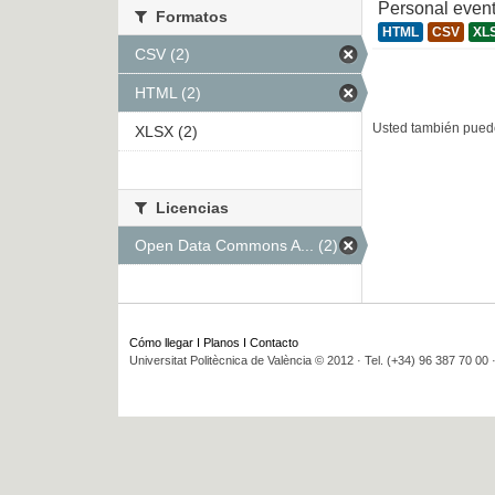
Personal even
Formatos
HTML
CSV
XL
CSV (2)
HTML (2)
Usted también puede
XLSX (2)
Licencias
Open Data Commons A... (2)
Cómo llegar
I
Planos
I
Contacto
Universitat Politècnica de València © 2012 · Tel. (+34) 96 387 70 00 