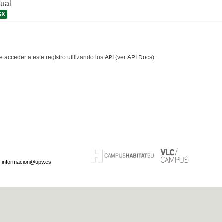
tual
SX
 acceder a este registro utilizando los
API
(ver
API Docs
).
·
informacion@upv.es