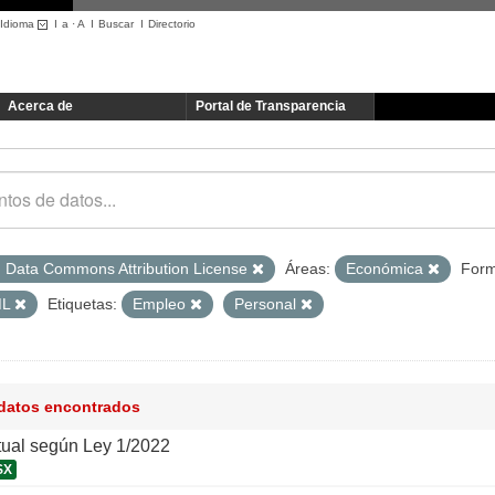
Idioma
I
a
·
A
I
Buscar
I
Directorio
Acerca de
Portal de Transparencia
 Data Commons Attribution License
Áreas:
Económica
Form
ML
Etiquetas:
Empleo
Personal
 datos encontrados
tual según Ley 1/2022
SX