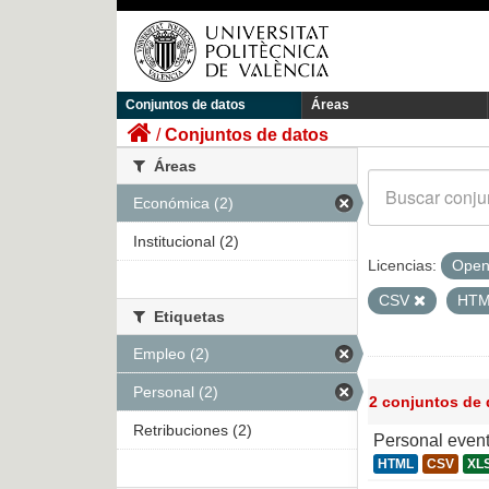
Conjuntos de datos
Áreas
Conjuntos de datos
Áreas
Económica (2)
Institucional (2)
Licencias:
Open
CSV
HT
Etiquetas
Empleo (2)
Personal (2)
2 conjuntos de
Retribuciones (2)
Personal even
HTML
CSV
XL