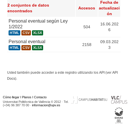
Fecha de
2 conjuntos de datos
Accesos
actualizaci
encontrados
ón
Personal eventual según Ley
16.06.202
1/2022
504
6
HTML
CSV
XLSX
Personal eventual
09.03.202
2158
3
HTML
CSV
XLSX
Usted también puede acceder a este registro utilizando los
API
(ver
API
Docs
).
Cómo llegar
I
Planos
I
Contacto
Universitat Politècnica de València © 2012 · Tel.
(+34) 96 387 70 00 ·
informacion@upv.es