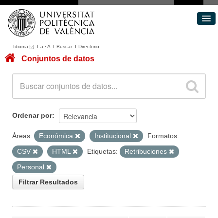
Idioma
I
a
·
A
I
Buscar
I
Directorio
Conjuntos de datos
Conjuntos de datos
Áreas
Acerca de
Portal de Transparencia
Ordenar por
Áreas:
Económica
Institucional
Formatos:
CSV
HTML
Etiquetas:
Retribuciones
Personal
Filtrar Resultados