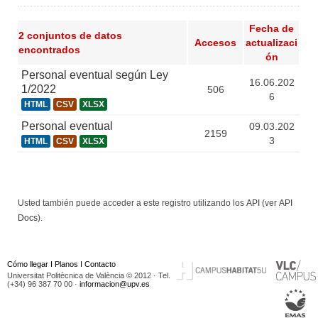
Fecha de
2 conjuntos de datos
Accesos
actualizaci
encontrados
ón
Personal eventual según Ley
16.06.202
1/2022
506
6
HTML
CSV
XLSX
Personal eventual
09.03.202
2159
3
HTML
CSV
XLSX
Usted también puede acceder a este registro utilizando los
API
(ver
API
Docs
).
Cómo llegar
I
Planos
I
Contacto
Universitat Politècnica de València © 2012 · Tel.
(+34) 96 387 70 00 ·
informacion@upv.es