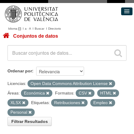
Idioma
I
a
·
A
I
Buscar
I
Directorio
Conjuntos de datos
Conjuntos de datos
Áreas
Acerca de
Portal de Transparencia
Ordenar por
Licencias:
Open Data Commons Attribution License
Áreas:
Económica
Formatos:
CSV
HTML
XLSX
Etiquetas:
Retribuciones
Empleo
Personal
Filtrar Resultados