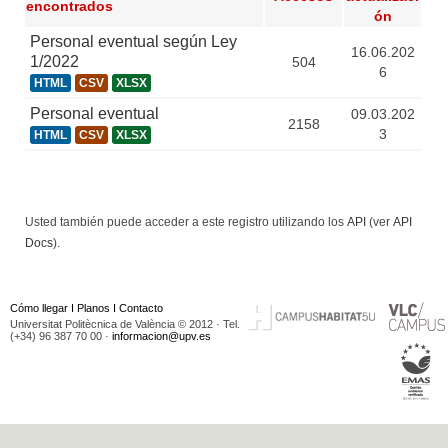
encontrados
ón
Personal eventual según Ley
16.06.202
1/2022
504
6
HTML
CSV
XLSX
Personal eventual
09.03.202
2158
3
HTML
CSV
XLSX
Usted también puede acceder a este registro utilizando los
API
(ver
API
Docs
).
Cómo llegar
I
Planos
I
Contacto
Universitat Politècnica de València © 2012 · Tel.
(+34) 96 387 70 00 ·
informacion@upv.es