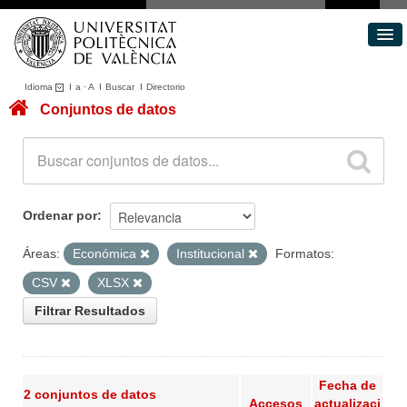
Idioma
I
a
·
A
I
Buscar
I
Directorio
Conjuntos de datos
Conjuntos de datos
Áreas
Acerca de
Portal de Transparencia
Ordenar por
Áreas:
Económica
Institucional
Formatos:
CSV
XLSX
Filtrar Resultados
Fecha de
2 conjuntos de datos
Accesos
actualizaci