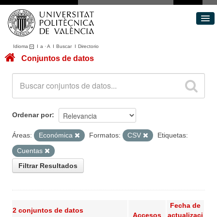
Idioma
I
a
·
A
I
Buscar
I
Directorio
Conjuntos de datos
Conjuntos de datos
Áreas
Acerca de
Portal de Transparencia
Ordenar por
Áreas:
Económica
Formatos:
CSV
Etiquetas:
Cuentas
Filtrar Resultados
Fecha de
2 conjuntos de datos
Accesos
actualizaci