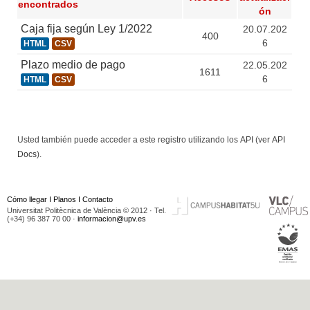
encontrados
ón
Caja fija según Ley 1/2022
20.07.202
400
6
HTML
CSV
Plazo medio de pago
22.05.202
1611
6
HTML
CSV
Usted también puede acceder a este registro utilizando los
API
(ver
API
Docs
).
Cómo llegar
I
Planos
I
Contacto
Universitat Politècnica de València © 2012 · Tel.
(+34) 96 387 70 00 ·
informacion@upv.es