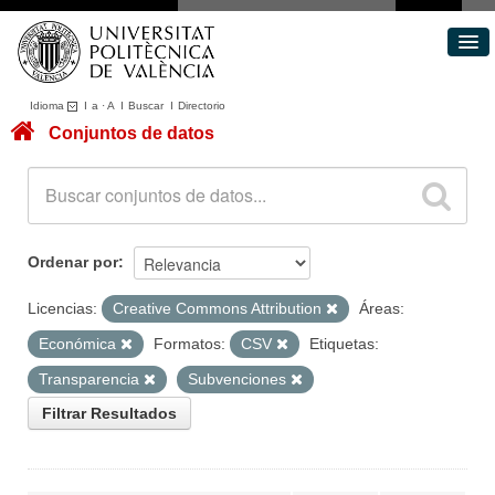
Idioma
I
a
·
A
I
Buscar
I
Directorio
Conjuntos de datos
Conjuntos de datos
Áreas
Acerca de
Portal de Transparencia
Ordenar por
Licencias:
Creative Commons Attribution
Áreas:
Económica
Formatos:
CSV
Etiquetas:
Transparencia
Subvenciones
Filtrar Resultados