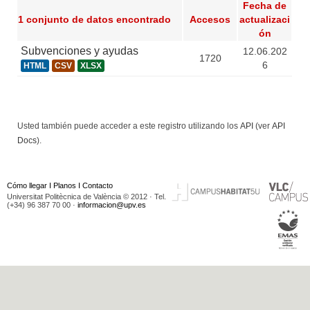
Fecha de
1 conjunto de datos encontrado
Accesos
actualizaci
ón
Subvenciones y ayudas
12.06.202
1720
6
HTML
CSV
XLSX
Usted también puede acceder a este registro utilizando los
API
(ver
API
Docs
).
Cómo llegar
I
Planos
I
Contacto
Universitat Politècnica de València © 2012 · Tel.
(+34) 96 387 70 00 ·
informacion@upv.es