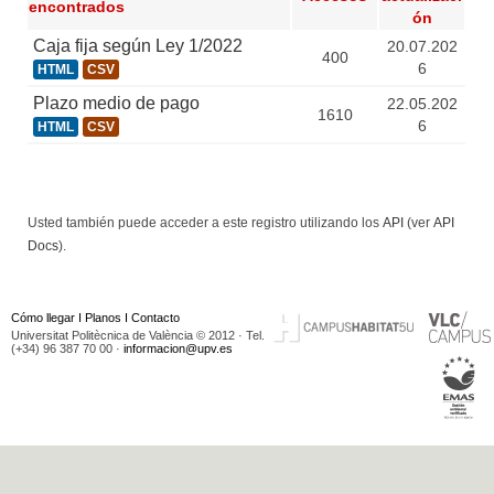
encontrados
ón
Caja fija según Ley 1/2022
20.07.202
400
6
HTML
CSV
Plazo medio de pago
22.05.202
1610
6
HTML
CSV
Usted también puede acceder a este registro utilizando los
API
(ver
API
Docs
).
Cómo llegar
I
Planos
I
Contacto
Universitat Politècnica de València © 2012 · Tel.
(+34) 96 387 70 00 ·
informacion@upv.es