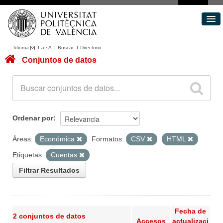
Idioma
I
a
·
A
I
Buscar
I
Directorio
Conjuntos de datos
Conjuntos de datos
Áreas
Acerca de
Portal de Transparencia
Ordenar por
Áreas:
Económica
Formatos:
CSV
HTML
Etiquetas:
Cuentas
Filtrar Resultados
Fecha de
2 conjuntos de datos
Accesos
actualizaci